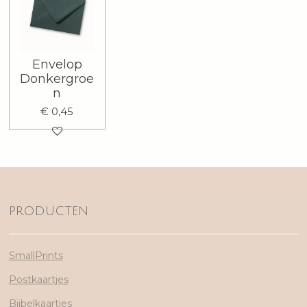
Envelop
Donkergroe
n
€ 0,45
PRODUCTEN
SmallPrints
Postkaartjes
Bijbelkaartjes