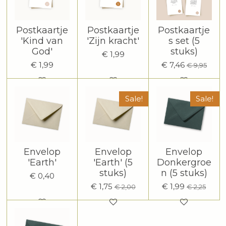
Postkaartje
Postkaartje
Postkaartje
'Kind van
'Zijn kracht'
s set (5
God'
stuks)
€ 1,99
€ 1,99
€ 7,46
€ 9,95
Sale!
Sale!
Envelop
Envelop
Envelop
'Earth'
'Earth' (5
Donkergroe
stuks)
n (5 stuks)
€ 0,40
€ 1,75
€ 1,99
€ 2,00
€ 2,25