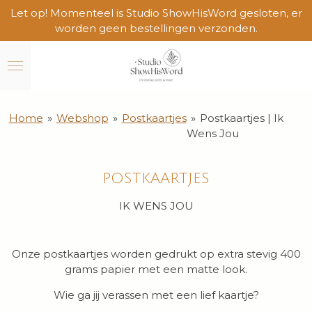
Let op! Momenteel is Studio ShowHisWord gesloten, er
Ga
worden geen bestellingen verzonden.
direct
naar
de
hoofdinhoud
Home
»
Webshop
»
Postkaartjes
»
Postkaartjes | Ik
Wens Jou
POSTKAARTJES
IK WENS JOU
Onze postkaartjes worden gedrukt op extra stevig 400
grams papier met een matte look.
Wie ga jij verassen met een lief kaartje?