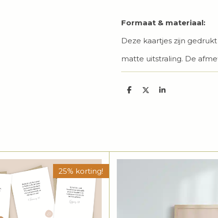
Formaat & materiaal:
Deze kaartjes zijn gedruk
matte uitstraling. De afmet
D
D
S
e
e
h
l
e
a
e
l
r
n
e
25% korting!