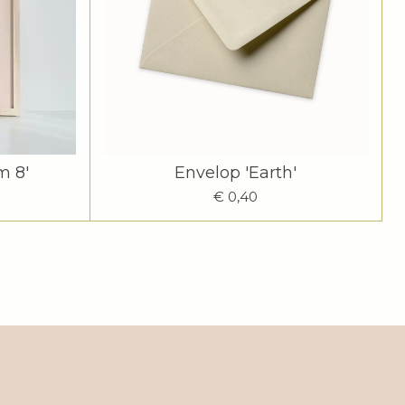
m 8'
Envelop 'Earth'
€ 0,40