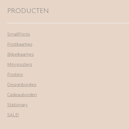
PRODUCTEN
SmallPrints
Postkaartjes
Bijbelkaartjes
Mini-posters
Posters
Designbordjes
Cadeauborden
Stationary
SALE!