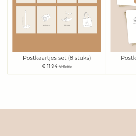
Postkaartjes set (8 stuks)
Postk
€ 11,94
€ 15,92