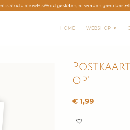
l is Studio ShowHisWord gesloten, er worden geen bestel
HOME
WEBSHOP
Postkaart
op'
€ 1,99