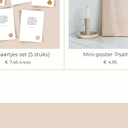
aartjes set (5 stuks)
Mini-poster 'Psal
€ 7,46
€ 4,95
€ 9,95