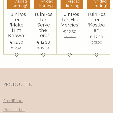
vrijdag
vrijdag
vrijdag
vrijdag
korting!
korting!
korting!
korting!
TuinPos
TuinPos
TuinPos
TuinPos
ter
ter
ter 'His
ter
'Make
'Serve
Mercies'
'Kostba
Him
the
ar'
€ 12,50
Known'
Lord'
€ 12,50
€ 15,00
€ 12,50
€ 12,50
€ 15,00
€ 15,00
€ 15,00
PRODUCTEN
SmallPrints
Postkaartjes