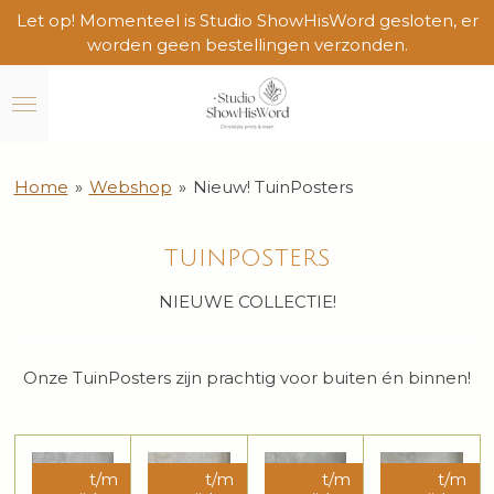
Let op! Momenteel is Studio ShowHisWord gesloten, er
Ga
worden geen bestellingen verzonden.
direct
naar
de
hoofdinhoud
Home
»
Webshop
»
Nieuw! TuinPosters
TUINPOSTERS
NIEUWE COLLECTIE!
Onze TuinPosters zijn prachtig voor buiten én binnen!
t/m
t/m
t/m
t/m