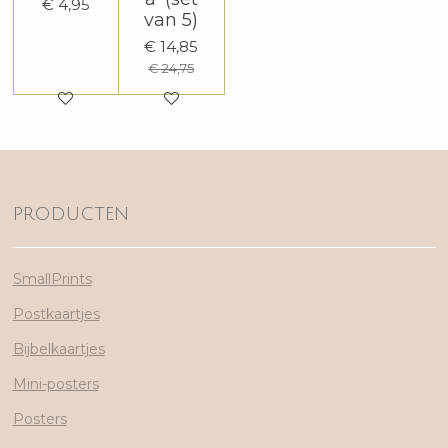
€ 4,95
van 5)
€ 14,85
€ 24,75
PRODUCTEN
SmallPrints
Postkaartjes
Bijbelkaartjes
Mini-posters
Posters