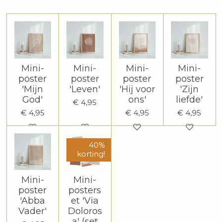
Mini-
Mini-
Mini-
Mini-
poster
poster
poster
poster
'Mijn
'Leven'
'Hij voor
'Zijn
God'
ons'
liefde'
€ 4,95
€ 4,95
€ 4,95
€ 4,95
40%
korting!
Mini-
Mini-
poster
posters
'Abba
et 'Via
Vader'
Doloros
a' (set