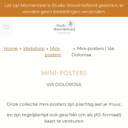
Let op! Momenteel is Studio ShowHisWord gesloten, er
Ga
worden geen bestellingen verzonden.
direct
naar
de
hoofdinhoud
Home
»
Webshop
»
Mini-
»
Mini-posters | Via
posters
Dolorosa
MINI-POSTERS
VIA DOLOROSA
Onze collectie mini-posters zijn prachtig aan je muur,
en zijn tegelijkertijd ook geschikt om als (A5-formaat)
kaart te versturen.