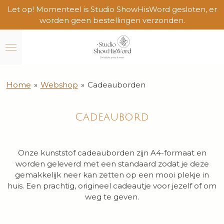
Let op! Momenteel is Studio ShowHisWord gesloten, er
Ga
worden geen bestellingen verzonden.
direct
naar
de
hoofdinhoud
Home
»
Webshop
»
Cadeauborden
Cadeaubord
Onze kunststof cadeauborden zijn A4-formaat en
worden geleverd met een standaard zodat je deze
gemakkelijk neer kan zetten op een mooi plekje in
huis. Een prachtig, origineel cadeautje voor jezelf of om
weg te geven.