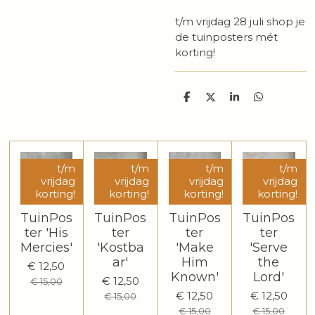
t/m vrijdag 28 juli shop je
de tuinposters mét
korting!
D
D
S
D
e
e
h
e
l
e
a
l
e
l
r
e
n
e
n
t/m
t/m
t/m
t/m
vrijdag
vrijdag
vrijdag
vrijdag
korting!
korting!
korting!
korting!
TuinPos
TuinPos
TuinPos
TuinPos
ter 'His
ter
ter
ter
Mercies'
'Kostba
'Make
'Serve
ar'
Him
the
€ 12,50
Known'
Lord'
€ 12,50
€ 15,00
€ 12,50
€ 12,50
€ 15,00
€ 15,00
€ 15,00