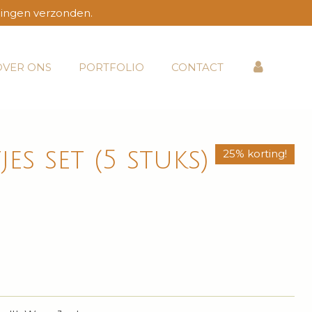
lingen verzonden.
OVER ONS
PORTFOLIO
CONTACT
es set (5 stuks)
25% korting!