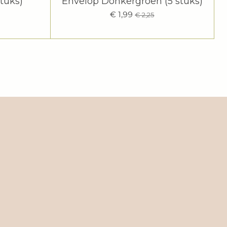
stuks)
Envelop Donkergroen (5 stuks)
€ 1,99
€ 2,25