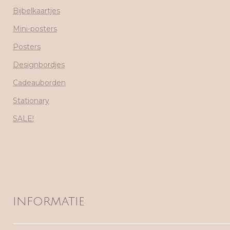
Bijbelkaartjes
Mini-posters
Posters
Designbordjes
Cadeauborden
Stationary
SALE!
INFORMATIE