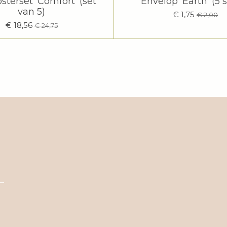
sterset 'Comfort' (set
Envelop 'Earth' (5 
van 5)
€ 1,75
€ 2,00
€ 18,56
€ 24,75