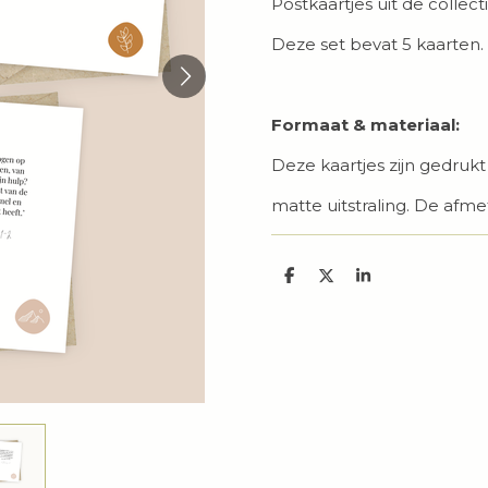
Postkaartjes uit de collect
Deze set bevat 5 kaarten.
Formaat & materiaal:
Deze kaartjes zijn gedruk
matte uitstraling. De afmet
D
D
S
e
e
h
l
e
a
e
l
r
n
e