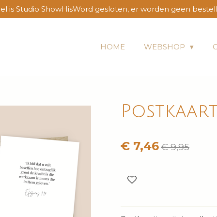
l is Studio ShowHisWord gesloten, er worden geen bestel
HOME
WEBSHOP
Postkaartj
€ 7,46
€ 9,95