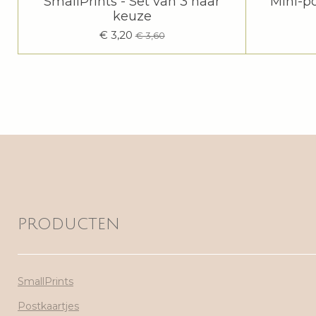
SmallPrints - Set van 3 naar
Mini-po
keuze
€ 3,20
€ 3,60
PRODUCTEN
SmallPrints
Postkaartjes