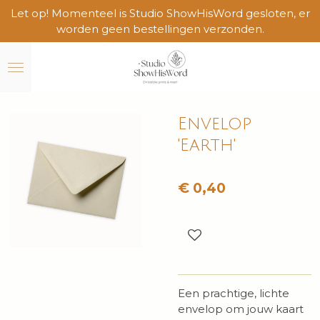
Let op! Momenteel is Studio ShowHisWord gesloten, er
Ga
worden geen bestellingen verzonden.
direct
naar
de
hoofdinhoud
Envelop
'Earth'
€ 0,40
Een prachtige, lichte
envelop om jouw kaart