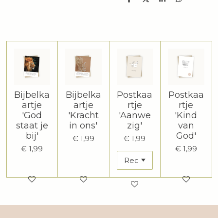
D
D
S
D
e
e
h
e
l
e
a
l
e
l
r
e
n
e
n
Bijbelka
Bijbelka
Postkaa
Postkaa
artje
artje
rtje
rtje
'God
'Kracht
'Aanwe
'Kind
staat je
in ons'
zig'
van
bij'
God'
€ 1,99
€ 1,99
€ 1,99
€ 1,99