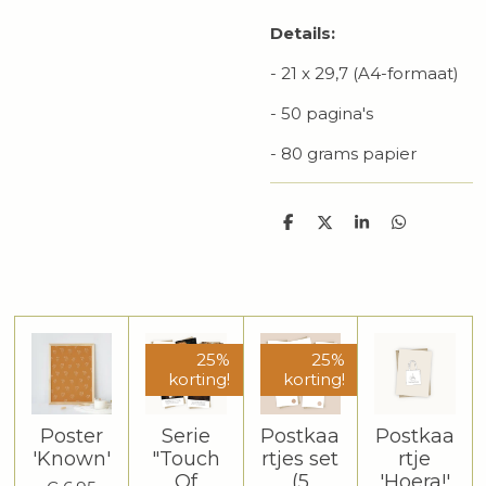
Details:
- 21 x 29,7 (A4-formaat)
- 50 pagina's
- 80 grams papier
D
D
S
D
e
e
h
e
l
e
a
l
e
l
r
e
n
e
n
25%
25%
korting!
korting!
Poster
Serie
Postkaa
Postkaa
'Known'
"Touch
rtjes set
rtje
Of
(5
'Hoera!'