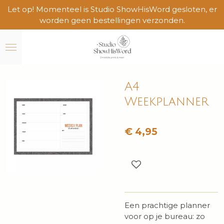
Let op! Momenteel is Studio ShowHisWord gesloten, er
Ga
worden geen bestellingen verzonden.
direct
naar
de
hoofdinhoud
A4
Weekplanner
€ 4,95
Een prachtige planner
voor op je bureau: zo