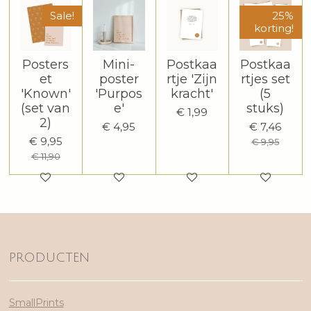
Sale!
25%
korting!
Posters
Mini-
Postkaa
Postkaa
et
poster
rtje 'Zijn
rtjes set
'Known'
'Purpos
kracht'
(5
(set van
e'
stuks)
€ 1,99
2)
€ 4,95
€ 7,46
€ 9,95
€ 9,95
€ 11,90
PRODUCTEN
SmallPrints