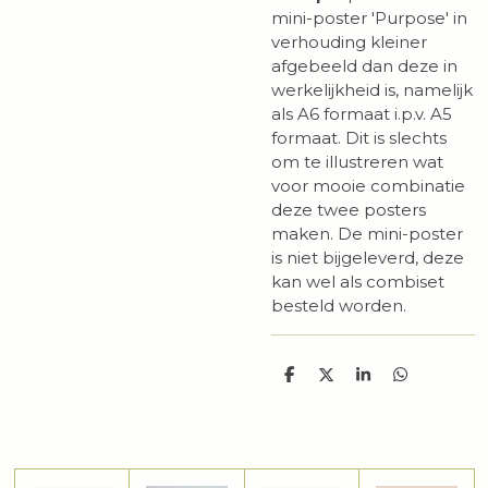
mini-poster 'Purpose' in
verhouding kleiner
afgebeeld dan deze in
werkelijkheid is, namelijk
als A6 formaat i.p.v. A5
formaat. Dit is slechts
om te illustreren wat
voor mooie combinatie
deze twee posters
maken. De mini-poster
is niet bijgeleverd, deze
kan wel als combiset
besteld worden.
D
D
S
D
e
e
h
e
l
e
a
l
e
l
r
e
n
e
n