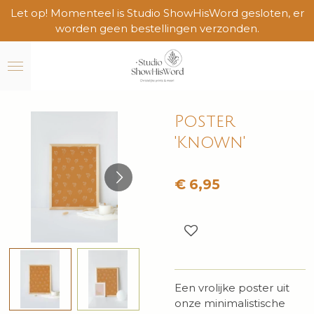
Let op! Momenteel is Studio ShowHisWord gesloten, er
Ga
worden geen bestellingen verzonden.
direct
naar
de
hoofdinhoud
Poster
'Known'
€ 6,95
Een vrolijke poster uit
onze minimalistische