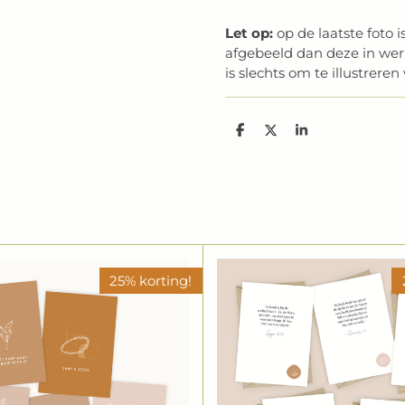
Let op:
op de laatste foto 
afgebeeld dan deze in werke
is slechts om te illustrer
D
D
S
e
e
h
l
e
a
e
l
r
n
e
25% korting!