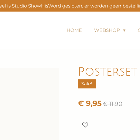
el is Studio ShowHisWord gesloten, er worden geen bestell
HOME
WEBSHOP
Posterset
Sale!
€ 9,95
€ 11,90