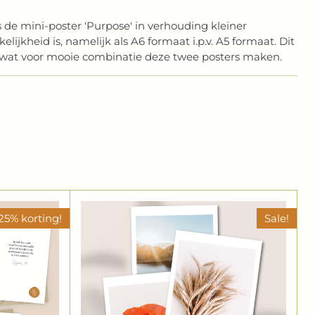
is de mini-poster 'Purpose' in verhouding kleiner
lijkheid is, namelijk als A6 formaat i.p.v. A5 formaat. Dit
en wat voor mooie combinatie deze twee posters maken.
25% korting!
Sale!