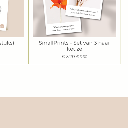
stuks)
SmallPrints - Set van 3 naar
keuze
€ 3,20
€ 3,60