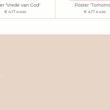
er 'Vrede van God'
Poster 'Tomorr
€ 4,17
€ 4,17
€ 6,95
€ 6,95