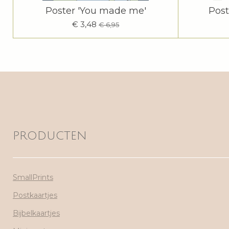
Poster 'You made me'
Post
€ 3,48
€ 6,95
PRODUCTEN
SmallPrints
Postkaartjes
Bijbelkaartjes