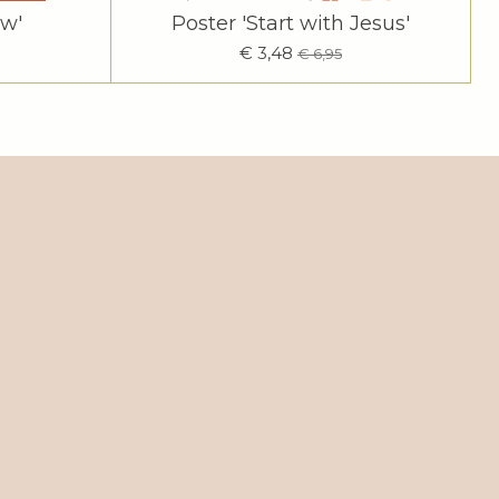
ow'
Poster 'Start with Jesus'
€ 3,48
€ 6,95