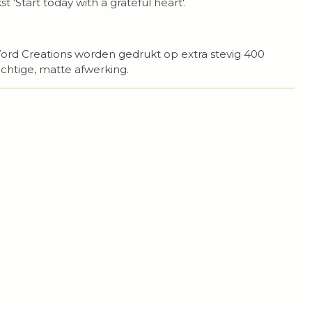
 'Start today with a grateful heart'.
rd Creations worden gedrukt op extra stevig 400
chtige, matte afwerking.