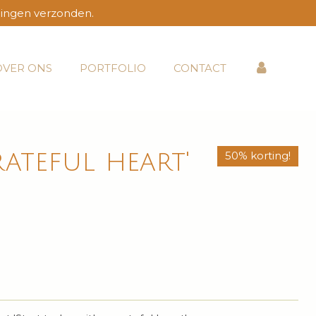
lingen verzonden.
OVER ONS
PORTFOLIO
CONTACT
rateful heart'
50% korting!