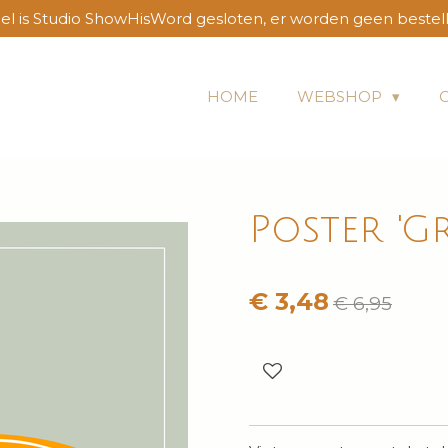
l is Studio ShowHisWord gesloten, er worden geen bestel
HOME
WEBSHOP
Poster 'G
€ 3,48
€ 6,95