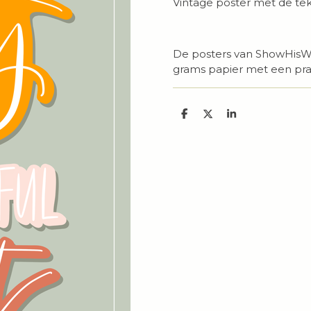
Vintage poster met de tekst
De posters van ShowHisWo
grams papier met een pra
D
D
S
e
e
h
l
e
a
e
l
r
n
e