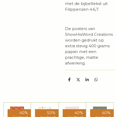
met de bijbeltekst uit
Filippenzen 4:6,7.
De posters van
ShowHisWord Creations
worden gedrukt op
extra stevig 400 grams
papier met een
prachtige, matte
afwerking.
D
D
S
D
e
e
h
e
l
e
a
l
e
l
r
e
n
e
n
40%
50%
40%
40%