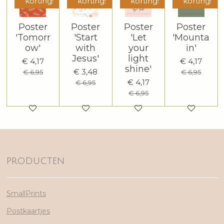
korting!
korting!
korting!
korting!
Poster
Poster
Poster
Poster
'Tomorr
'Start
'Let
'Mounta
ow'
with
your
in'
Jesus'
light
€ 4,17
€ 4,17
shine'
€ 3,48
€ 6,95
€ 6,95
€ 4,17
€ 6,95
€ 6,95
PRODUCTEN
SmallPrints
Postkaartjes