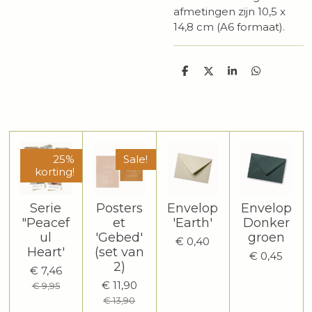
afmetingen zijn 10,5 x
14,8 cm (A6 formaat).
D
D
S
D
e
e
h
e
l
e
a
l
e
l
r
e
n
e
n
25%
Sale!
korting!
Serie
Posters
Envelop
Envelop
"Peacef
et
'Earth'
Donker
ul
'Gebed'
groen
€ 0,40
Heart'
(set van
€ 0,45
2)
€ 7,46
€ 11,90
€ 9,95
€ 13,90