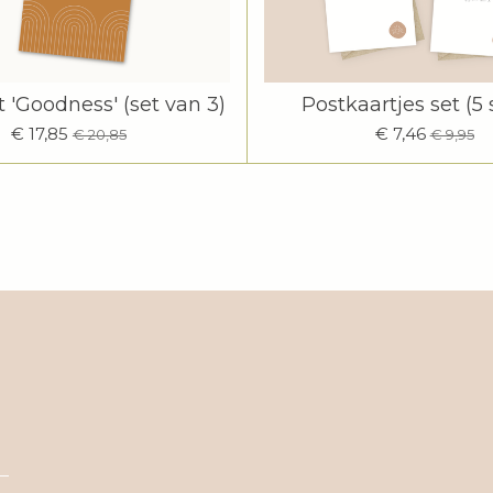
t 'Goodness' (set van 3)
Postkaartjes set (5 
€ 17,85
€ 7,46
€ 20,85
€ 9,95