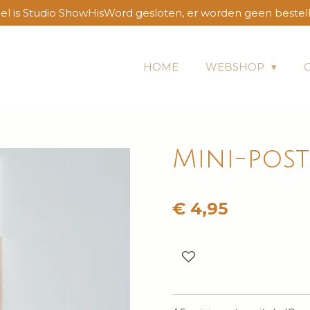
l is Studio ShowHisWord gesloten, er worden geen bestel
HOME
WEBSHOP
Mini-post
€ 4,95