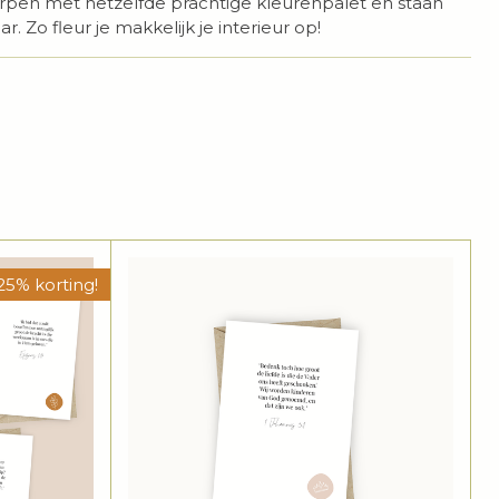
orpen met hetzelfde prachtige kleurenpalet en staan
r. Zo fleur je makkelijk je interieur op!
25% korting!