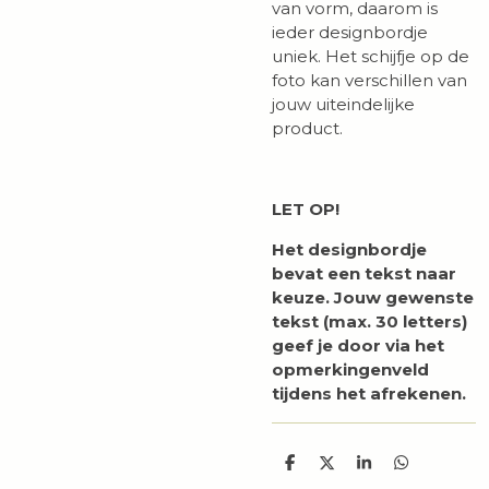
van vorm, daarom is
ieder designbordje
uniek. Het schijfje op de
foto kan verschillen van
jouw uiteindelijke
product.
LET OP!
Het designbordje
bevat een tekst naar
keuze. Jouw gewenste
tekst (max. 30 letters)
geef je door via het
opmerkingenveld
tijdens het afrekenen.
D
D
S
D
e
e
h
e