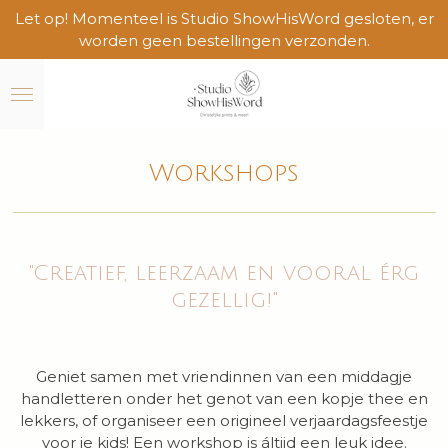
Let op! Momenteel is Studio ShowHisWord gesloten, er
Ga
worden geen bestellingen verzonden.
direct
naar
de
hoofdinhoud
Workshops
"Creatief, leerzaam en vooral érg
gezellig!"
Geniet samen met vriendinnen van een middagje
handletteren onder het genot van een kopje thee en
lekkers, of organiseer een origineel verjaardagsfeestje
voor je kids! Een workshop is áltijd een leuk idee.