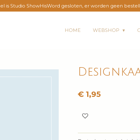
l is Studio ShowHisWord gesloten, er worden geen bestel
HOME
WEBSHOP
Designkaa
€ 1,95