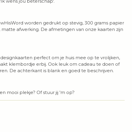
'Ik wens jou beterschap'.
wHisWord worden gedrukt op stevig, 300 grams papier
 matte afwerking. De afmetingen van onze kaarten zijn
 designkaarten perfect om je huis mee op te vrolijken,
t klembordje erbij. Ook leuk om cadeau te doen of
ren. De achterkant is blank en goed te beschrijven.
en mooi plekje? Of stuur jij 'm op?