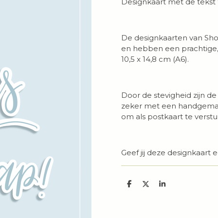
Designkaart met de tekst 
De designkaarten van Sho
en hebben een prachtige,
10,5 x 14,8 cm (A6).
Door de stevigheid zijn de
zeker met een handgemaak
om als postkaart te verstu
Geef jij deze designkaart e
D
D
S
e
e
h
l
e
a
e
l
r
n
e