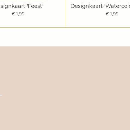
signkaart 'Feest'
Designkaart 'Watercolo
€ 1,95
€ 1,95