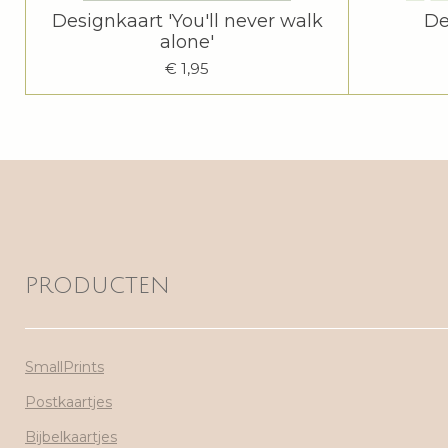
Designkaart 'You'll never walk
De
alone'
€ 1,95
PRODUCTEN
SmallPrints
Postkaartjes
Bijbelkaartjes