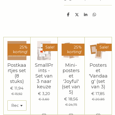
D
D
S
D
e
e
h
e
l
e
a
l
e
l
r
e
n
e
n
25%
Sale!
25%
Sale!
korting!
korting!
Postkaa
SmallPr
Mini-
Posters
rtjes set
ints -
posters
et
(8
Set van
et
'Vandaa
stuks)
3 naar
'Joyful'
g' (set
keuze
(set van
van 3)
€ 11,94
5)
€ 3,20
€ 17,85
€ 15,92
€ 18,56
€ 3,60
€ 20,85
€ 24,75