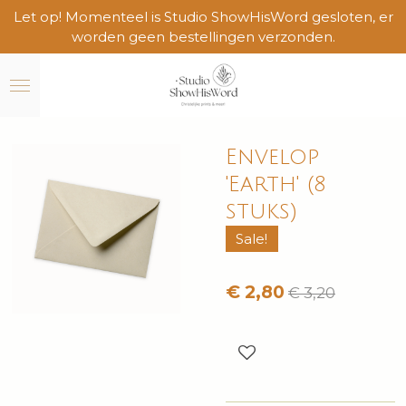
Let op! Momenteel is Studio ShowHisWord gesloten, er
Ga
worden geen bestellingen verzonden.
direct
naar
de
hoofdinhoud
Envelop
'Earth' (8
stuks)
Sale!
€ 2,80
€ 3,20