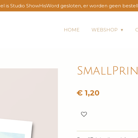
l is Studio ShowHisWord gesloten, er worden geen bestel
HOME
WEBSHOP
SmallPrin
€ 1,20