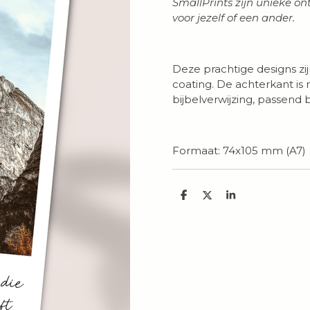
SmallPrints zijn unieke 
voor jezelf of een ander.
Deze prachtige designs zi
coating. De achterkant is 
bijbelverwijzing, passend b
Formaat: 74x105 mm (A7)
D
D
S
e
e
h
l
e
a
e
l
r
n
e