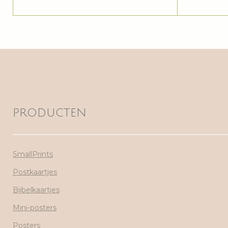
PRODUCTEN
SmallPrints
Postkaartjes
Bijbelkaartjes
Mini-posters
Posters