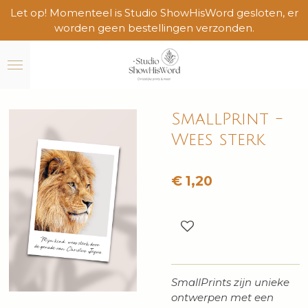
Let op! Momenteel is Studio ShowHisWord gesloten, er
Ga
worden geen bestellingen verzonden.
direct
naar
de
hoofdinhoud
SmallPrint -
Wees sterk
€ 1,20
SmallPrints zijn unieke
ontwerpen met een