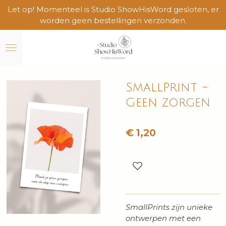
Let op! Momenteel is Studio ShowHisWord gesloten, er
Ga
worden geen bestellingen verzonden.
direct
naar
de
hoofdinhoud
SmallPrint -
Geen zorgen
€ 1,20
SmallPrints zijn unieke
ontwerpen met een