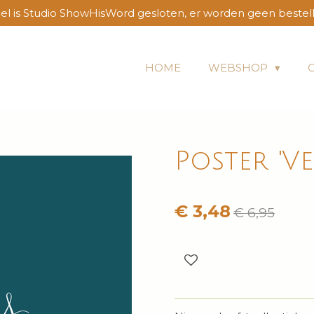
l is Studio ShowHisWord gesloten, er worden geen bestel
HOME
WEBSHOP
Poster 'V
€ 3,48
€ 6,95