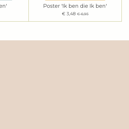
en'
Poster 'Ik ben die Ik ben'
€ 3,48
€ 6,95