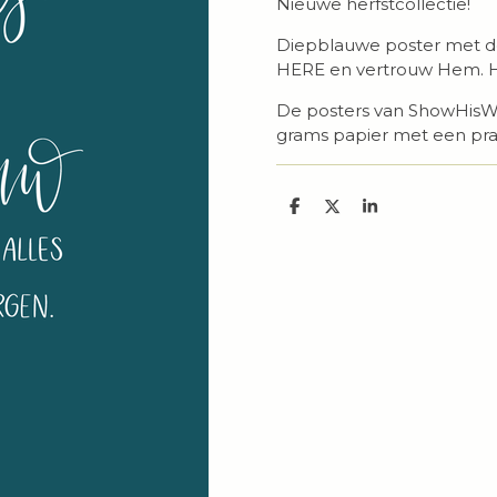
Nieuwe herfstcollectie!
Diepblauwe poster met de 
HERE en vertrouw Hem. Hij 
De posters van ShowHisWo
grams papier met een pra
D
D
S
e
e
h
l
e
a
e
l
r
n
e