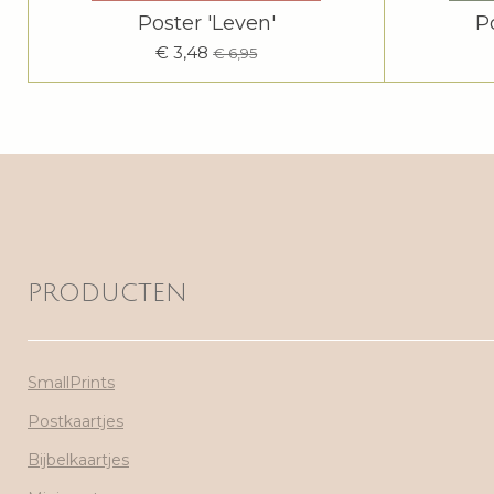
Poster 'Leven'
P
€ 3,48
€ 6,95
PRODUCTEN
SmallPrints
Postkaartjes
Bijbelkaartjes