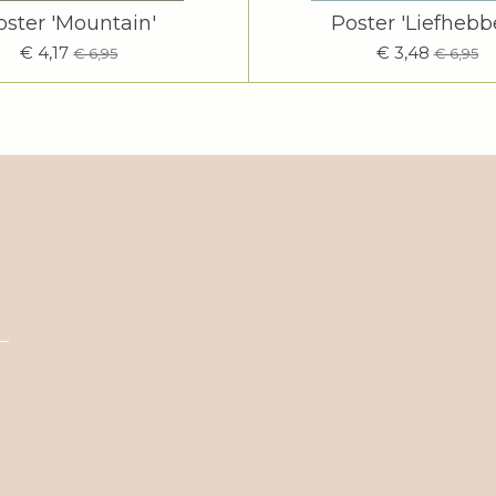
oster 'Mountain'
Poster 'Liefhebb
€ 4,17
€ 3,48
€ 6,95
€ 6,95