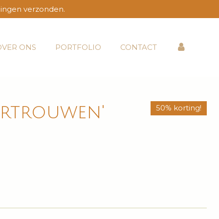
lingen verzonden.
OVER ONS
PORTFOLIO
CONTACT
ertrouwen'
50% korting!